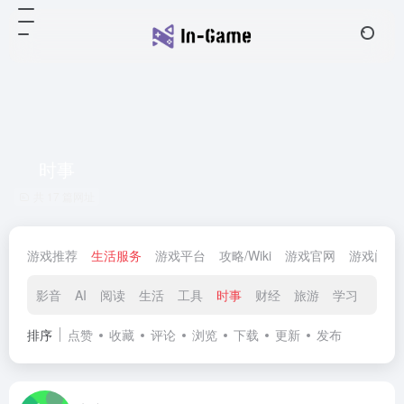
时事
共 17 篇网址
游戏推荐
生活服务
游戏平台
攻略/Wiki
游戏官网
游戏门户
影音
AI
阅读
生活
工具
时事
财经
旅游
学习
社交
排序
点赞
收藏
评论
浏览
下载
更新
发布