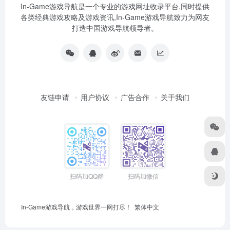
In-Game游戏导航是一个专业的游戏网址收录平台,同时提供
各类经典游戏攻略及游戏资讯,In-Game游戏导航致力为网友
打造中国游戏导航领导者。
友链申请
用户协议
广告合作
关于我们
扫码加QQ群
扫码加微信
In-Game游戏导航，游戏世界一网打尽！
繁体中文