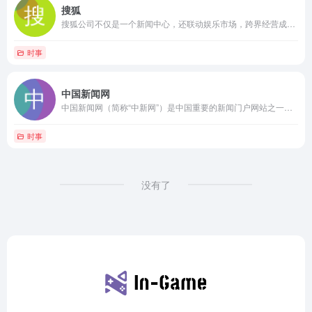
搜狐
搜狐公司不仅是一个新闻中心，还联动娱乐市场，跨界经营成为娱乐中心、体育中心、时尚文化中心。
时事
中国新闻网
中国新闻网（简称“中新网”）是中国重要的新闻门户网站之一，以快速传递新闻资讯、提供深度报道和多元观点为己任。
时事
没有了