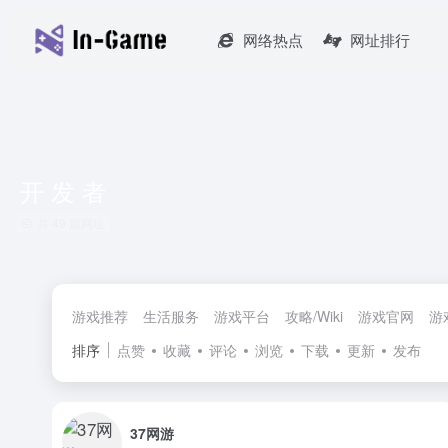
网络热点
网址排行
开 发 者
共 49 篇网址
游戏推荐
生活服务
游戏平台
攻略/Wiki
游戏官网
游
排序
点赞
收藏
评论
浏览
下载
更新
发布
37网游