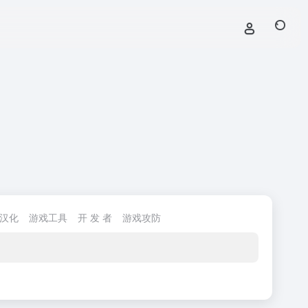
/汉化
游戏工具
开 发 者
游戏攻防