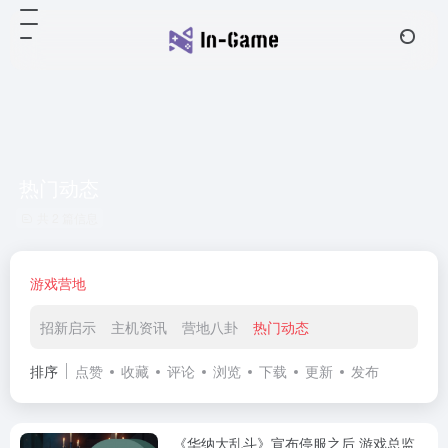
热门动态
共 2 篇信息
游戏营地
招新启示
主机资讯
营地八卦
热门动态
排序
点赞
收藏
评论
浏览
下载
更新
发布
《华纳大乱斗》宣布停服之后 游戏总监