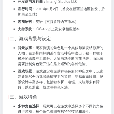
开发商与发行商
：Imangi Studios LLC
发行时间
：2013年2月2日（首次在新西兰地区首发，后
扩展至全球）
游戏语言
：英语（支持多种语言版本）
支持系统
：iOS 4.2以上及安卓相应版本
二、游戏背景与设定
背景故事
：玩家扮演的角色是一个类似印第安纳琼斯的
人物，在热带雨林的某个古老神庙中逃出，被一群猴子
模样的恶魔守卫追赶。人物自动不断向前飞奔，而玩家
需要控制角色避开逃亡路上遇到的各种危险。
游戏场景
：游戏设定在充满神秘色彩的神庙之中，玩家
需要竭尽全力逃脱恶魔守卫的追捕，穿越重重险阻。场
景设计丰富多样，包括独木桥、电锯、火坑等多种障
碍，以及滑索、轨道等特色玩法。
三、游戏特色
多种角色选择
：玩家可以在游戏中选择多个不同的角色
进行游戏，每个角色都拥有独特的技能和属性。