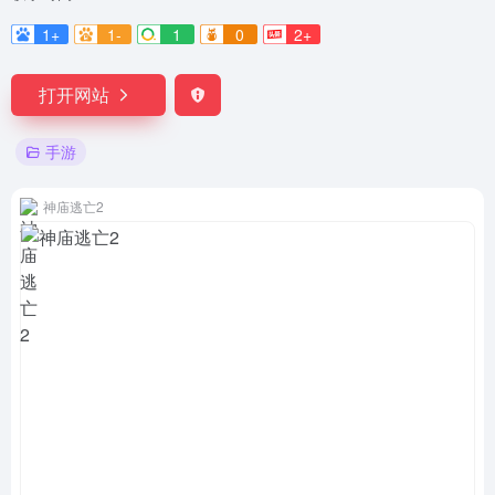
1+
1-
1
0
2+
打开网站
手游
神庙逃亡2