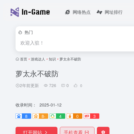
网络热点
网址排行
热门
欢迎入驻！
首页
•
游戏达人
•
知识
•
萝太永不破防
萝太永不破防
2年前更新
726
0
0
收录时间：
2025-01-12
8
8-
4
0
3
打开网站
手机查看