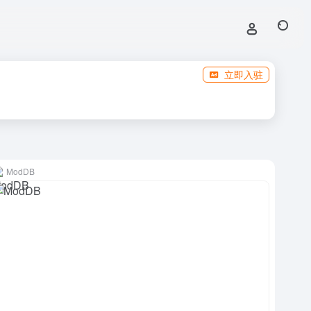
立即入驻
ModDB