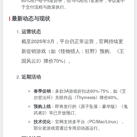
60%用户给予5星好评，但16%给出1星差评，争议集中
于交付流程与政策执行。
最新动态与现状
运营状态
截至2025年3月，平台仍正常运营，官网持续更
新促销游戏（如《怪物猎人：狂野》预购、《王
国风云3》降价70%）。
近期活动
春季促销
：多款3A游戏折扣达60%-75%，如《艾
尔登法环》关联作品《Thymesia》降价60%。
预购上线
：即将发行的《原子坠落：豪华版》《鬼
武者2》等已开放预订。
技术优化
：官网支持多平台（PC/Mac/Linux），
部分老游戏需通过专用启动器运行。