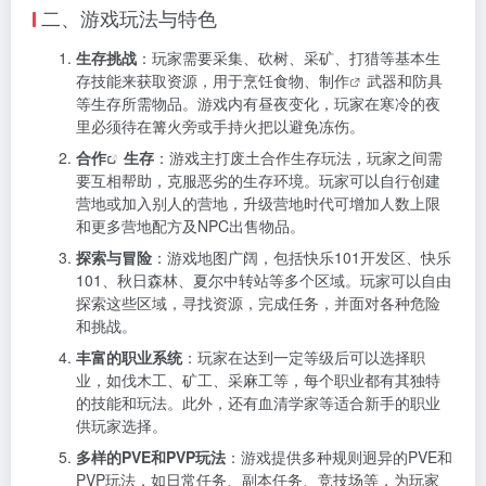
二、游戏玩法与特色
生存挑战
：玩家需要采集、砍树、采矿、打猎等基本生
存技能来获取资源，用于烹饪食物、
制作
武器和防具
等生存所需物品。游戏内有昼夜变化，玩家在寒冷的夜
里必须待在篝火旁或手持火把以避免冻伤。
合作
生存
：游戏主打废土合作生存玩法，玩家之间需
要互相帮助，克服恶劣的生存环境。玩家可以自行创建
营地或加入别人的营地，升级营地时代可增加人数上限
和更多营地配方及NPC出售物品。
探索与冒险
：游戏地图广阔，包括快乐101开发区、快乐
101、秋日森林、夏尔中转站等多个区域。玩家可以自由
探索这些区域，寻找资源，完成任务，并面对各种危险
和挑战。
丰富的职业系统
：玩家在达到一定等级后可以选择职
业，如伐木工、矿工、采麻工等，每个职业都有其独特
的技能和玩法。此外，还有血清学家等适合新手的职业
供玩家选择。
多样的PVE和PVP玩法
：游戏提供多种规则迥异的PVE和
PVP玩法，如日常任务、副本任务、竞技场等，为玩家