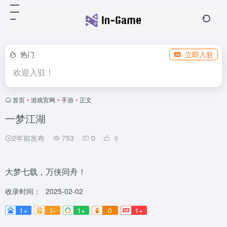
热门
立即入驻
欢迎入驻！
首页
•
游戏官网
•
手游
•
正文
一梦江湖
2年前发布
753
0
0
大梦七载，万侠同舟！
收录时间：
2025-02-02
1+
1-
1+
0
1+