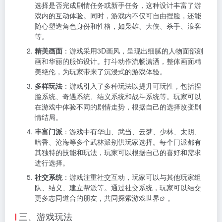
选择是否完成剧情任务或新手任务，这种设计丰富了游
戏内的互动体验。同时，游戏内不仅可自由捏脸，还能
随心塑造角色身份和性格，如枭雄、大侠、杀手、浪客
等。
精美画面
：游戏采用3D画风，呈现出细腻的人物面部刻
画和华丽的服饰设计。打斗动作流畅潇洒，整体画面精
美绝伦，为玩家带来了沉浸式的游戏体验。
多样玩法
：游戏引入了多种玩法以提升可玩性，包括捏
脸系统、奇遇系统、结义系统和战斗系统等。玩家可以
在游戏中体验不同的剧情走势，根据自己的选择改变剧
情结局。
丰富门派
：游戏中有华山、武当、云梦、少林、太阴、
暗香、沧海等多个武林派别供玩家选择。每个门派都有
其独特的技能和玩法，玩家可以根据自己的喜好和需求
进行选择。
社交系统
：游戏注重社交互动，玩家可以与其他玩家组
队、结义、建立帮派等。通过社交系统，玩家可以结交
更多志同道合的朋友，共同探索
游戏世界
。
三、游戏玩法