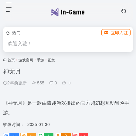
热门
立即入驻
欢迎入驻！
首页
•
游戏官网
•
手游
•
正文
神无月
2年前更新
555
0
0
《神无月》是一款由盛趣游戏推出的官方超幻想互动冒险手
游。
收录时间：
2025-01-30
1
1-
1
0
1+