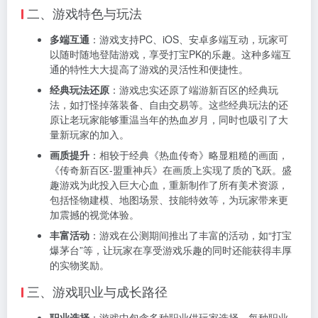
二、游戏特色与玩法
多端互通
：游戏支持PC、iOS、安卓多端互动，玩家可
以随时随地登陆游戏，享受打宝PK的乐趣。这种多端互
通的特性大大提高了游戏的灵活性和便捷性。
经典玩法还原
：游戏忠实还原了端游新百区的经典玩
法，如打怪掉落装备、自由交易等。这些经典玩法的还
原让老玩家能够重温当年的热血岁月，同时也吸引了大
量新玩家的加入。
画质提升
：相较于经典《热血传奇》略显粗糙的画面，
《传奇新百区-盟重神兵》在画质上实现了质的飞跃。盛
趣游戏为此投入巨大心血，重新制作了所有美术资源，
包括怪物建模、地图场景、技能特效等，为玩家带来更
加震撼的视觉体验。
丰富活动
：游戏在公测期间推出了丰富的活动，如“打宝
爆茅台”等，让玩家在享受游戏乐趣的同时还能获得丰厚
的实物奖励。
三、游戏职业与成长路径
职业选择
：游戏中包含多种职业供玩家选择，每种职业