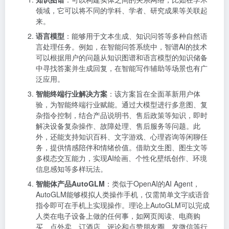
领域，它可以将不同的学科、学者、研究成果等关联起
来。
语言模型
：能够用于文本生成、知识问答等多种自然语
言处理任务。例如，在智能问答系统中，智谱AI的技术
可以根据用户的问题从知识图谱和语言模型的知识储备
中寻找答案并生成回复，在智能写作辅助等场景也有广
泛应用。
智能终端行业解决方案
：该方案旨在全面革新用户体
验，为智能终端行业赋能。通过大模型进行多意图、复
杂指令控制，结合产品说明书、售后政策等知识，即时
解决设备复杂操作、故障处理、售后服务等问题。此
外，还能支持知识百科、文字游戏、心理咨询等闲聊任
务，提供情感陪伴和情绪价值。借助文生图、图生文等
多模态交互能力，实现AI绘画、个性化壁纸创作、环境
信息感知等多样玩法。
智能体产品AutoGLM
：类似于OpenAI的AI Agent，
AutoGLM能够模拟人类操作手机，仅需简单文字或语音
指令即可在手机上实现操作。理论上AutoGLM可以完成
人类在电子设备上做的任何事，如网页阅读、电商购
买、点外卖、订酒店、评论和点赞朋友圈、发微信等行