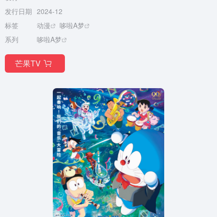
发行日期
2024-12
标签
动漫
哆啦A梦
系列
哆啦A梦
芒果TV