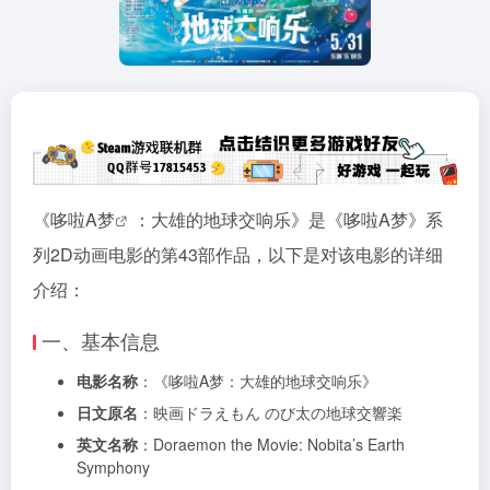
《
哆啦A梦
：大雄的地球交响乐》是《哆啦A梦》系
列2D动画电影的第43部作品，以下是对该电影的详细
介绍：
一、基本信息
电影名称
：《哆啦A梦：大雄的地球交响乐》
日文原名
：映画ドラえもん のび太の地球交響楽
英文名称
：Doraemon the Movie: Nobita’s Earth
Symphony