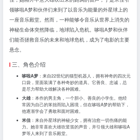
领哆啦A梦和伙伴们来到了以音乐为能量的外星球上的
一座音乐殿堂。然而，一种能够令音乐从世界上消失的
神秘生命体突然降临，地球陷入危机。哆啦A梦和伙伴
们能否拯救音乐的未来和地球危机，成为了电影的主要
悬念。
三、角色介绍
哆啦A梦
：来自22世纪的猫型机器人，拥有神奇的四次元
口袋，里面装满了各种奇妙的道具。它善良、忠诚，总
是尽力帮助大雄解决各种困难。
大雄
：本作的男主角，一个胆小、善良的小学生。他经
常因为自己的笨拙而陷入困境，但在哆啦A梦的帮助下，
他逐渐学会了勇敢和面对困难。
米佳
：来自外星球的神秘少女，拥有治愈一切伤痛的能
力。她非常喜欢大雄吹竖笛的声音，并引领大雄和哆啦A
梦等人来到了音乐殿堂。