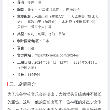
导演
：今井一晓
编剧
：藤子·F·不二雄（原作）、内海照子
主要配音
：水田山葵（哆啦A梦）、大原惠美（野比大
雄）、嘉数由美（源静香）、木村昴（刚田武/胖虎）、
关智一（骨川小夫）等
类型
：科幻、动画、奇幻、冒险
制片国家/地区
：日本
语言
：日语
官方网站
：
https://doraeiga.com/2024/
上映日期
：2024年3月1日（日本）、2024年5月31日
（中国大陆）
片长
：115分钟
二、剧情简介
为了准备学校音乐会的演出，大雄埋头苦练他并不擅长
的竖笛。这时，他的面前出现了一位神秘的外星少女米
佳，她格外中意大雄吹出来的跑调的笛声，于是米佳引