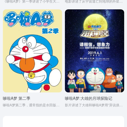
《哆啦A梦》第一季讲述了小学生大雄与他的机器猫朋友哆啦A梦之间的冒险故事。
电影讲述了从宇宙逃亡到地球的外星人帕比与哆啦A梦及大雄成为朋友的故事。
哆啦A梦 第二季
哆啦A梦:大雄的月球探险记
哆啦A梦第二季，通常指的是水田版《哆啦A梦》（ドラえもん），也有说法认为它是根据日本著名漫画家藤子·F·不二雄（本名藤本弘）的同名作品改编的动画连续剧的第二阶段或续作。
影片讲述了大雄和哆啦A梦用“异说俱乐部徽章”这一未来道具对月球进行改造的故事。