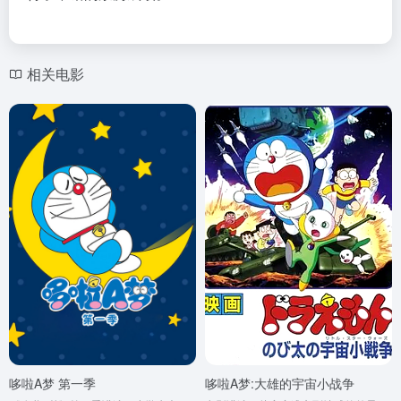
相关电影
哆啦A梦 第一季
哆啦A梦:大雄的宇宙小战争