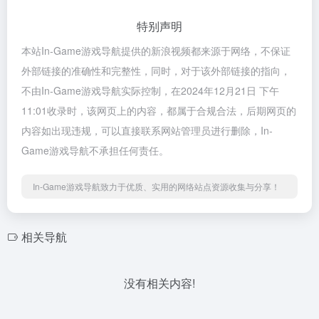
特别声明
本站In-Game游戏导航提供的新浪视频都来源于网络，不保证
外部链接的准确性和完整性，同时，对于该外部链接的指向，
不由In-Game游戏导航实际控制，在2024年12月21日 下午
11:01收录时，该网页上的内容，都属于合规合法，后期网页的
内容如出现违规，可以直接联系网站管理员进行删除，In-
Game游戏导航不承担任何责任。
In-Game游戏导航致力于优质、实用的网络站点资源收集与分享！
相关导航
没有相关内容!