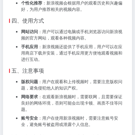
个性化推荐
：新浪视频会根据用户的观看历史和兴趣偏
好，为用户推荐相关的视频内容。
四、使用方式
网站访问
：用户可以通过电脑或手机浏览器访问新浪视
频的官方网站，观看各种视频内容。
手机应用
：新浪视频还提供了手机应用，用户可以在应
用商店下载并安装，通过手机应用更方便地观看视频和
进行互动。
五、注意事项
版权问题
：用户在观看和上传视频时，需要注意版权问
题，避免侵犯他人的知识产权。
网络要求
：在观看新浪视频时，需要联网，且需要保证
良好的网络环境，否则可能会出现卡顿、画质不佳等问
题。
账号安全
：用户在使用新浪视频时，需要注意账号安
全，避免账号被盗用或泄露个人信息。