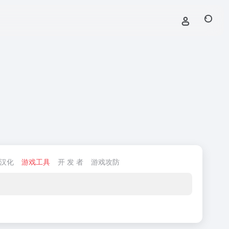
/汉化
游戏工具
开 发 者
游戏攻防