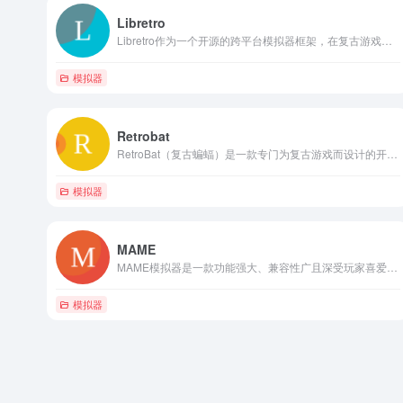
Libretro
Libretro作为一个开源的跨平台模拟器框架，在复古游戏模拟、游戏开发与研究以及成就系统等方面具有广泛的应用前景。
模拟器
Retrobat
RetroBat（复古蝙蝠）是一款专门为复古游戏而设计的开源模拟器，它整合了多种模拟器核心，并支持多种复古游戏的运行。
模拟器
MAME
MAME模拟器是一款功能强大、兼容性广且深受玩家喜爱的街机模拟器。
模拟器