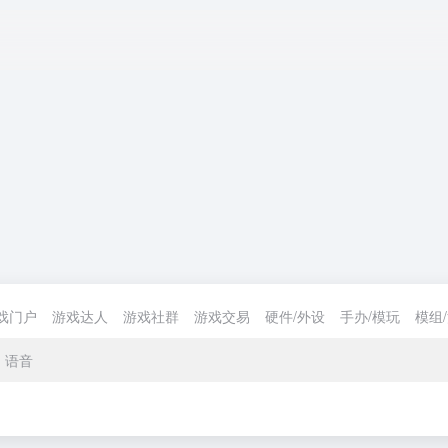
戏门户
游戏达人
游戏社群
游戏交易
硬件/外设
手办/模玩
模组
语音