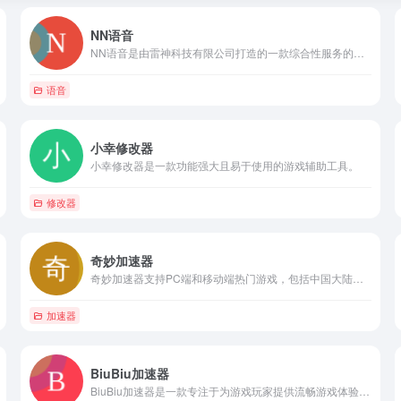
NN语音
NN语音是由雷神科技有限公司打造的一款综合性服务的游戏娱乐社交客户端软件品牌。
语音
小幸修改器
小幸修改器是一款功能强大且易于使用的游戏辅助工具。
修改器
奇妙加速器
奇妙加速器支持PC端和移动端热门游戏，包括中国大陆所有主流网游，并支持美服、台服、韩服等外服游戏。同时，它还支持多种作战平台，如Steam、Origin、Uplay、GOG等主流游戏平台，以及Switch、Ps4、Xbox三大游戏主机。
加速器
BiuBiu加速器
BiuBiu加速器是一款专注于为游戏玩家提供流畅游戏体验的加速工具。它支持多种游戏平台，包括PC、手机、主机等，并覆盖了全球热门游戏。通过智能加速技术，BiuBiu加速器能够为玩家提供稳定、低延迟的网络连接，解决游戏中可能遇到的卡顿、掉线等问题。